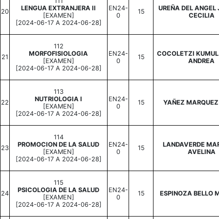
111
LENGUA EXTRANJERA II
EN24-
UREÑA DEL ANGEL 
20
15
[EXAMEN]
0
CECILIA
[2024-06-17 A 2024-06-28]
112
MORFOFISIOLOGIA
EN24-
COCOLETZI KUMUL
21
15
[EXAMEN]
0
ANDREA
[2024-06-17 A 2024-06-28]
113
NUTRIOLOGIA I
EN24-
22
15
YAÑEZ MARQUEZ
[EXAMEN]
0
[2024-06-17 A 2024-06-28]
114
PROMOCION DE LA SALUD
EN24-
LANDAVERDE MA
23
15
[EXAMEN]
0
AVELINA
[2024-06-17 A 2024-06-28]
115
PSICOLOGIA DE LA SALUD
EN24-
24
15
ESPINOZA BELLO
[EXAMEN]
0
[2024-06-17 A 2024-06-28]