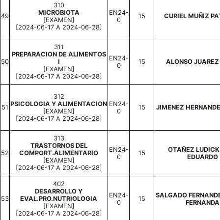
310
MICROBIOTA
EN24-
49
15
CURIEL MUÑIZ PA
[EXAMEN]
0
[2024-06-17 A 2024-06-28]
311
PREPARACION DE ALIMENTOS
EN24-
50
I
15
ALONSO JUAREZ 
0
[EXAMEN]
[2024-06-17 A 2024-06-28]
312
PSICOLOGIA Y ALIMENTACION
EN24-
51
15
JIMENEZ HERNAND
[EXAMEN]
0
[2024-06-17 A 2024-06-28]
313
TRASTORNOS DEL
EN24-
OTAÑEZ LUDICK
52
COMPORT.ALIMENTARIO
15
0
EDUARDO
[EXAMEN]
[2024-06-17 A 2024-06-28]
402
DESARROLLO Y
EN24-
SALGADO FERNAND
53
EVAL.PRO.NUTRIOLOGIA
15
0
FERNANDA
[EXAMEN]
[2024-06-17 A 2024-06-28]