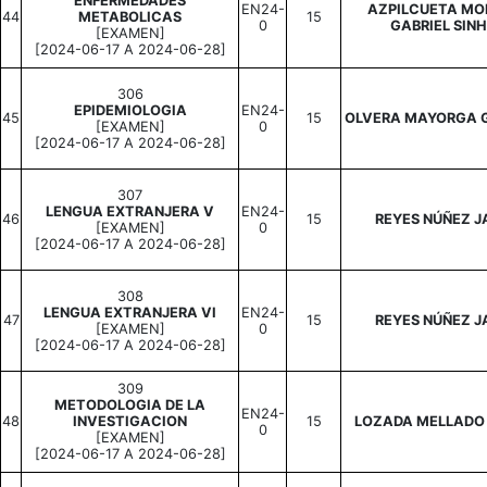
ENFERMEDADES
EN24-
AZPILCUETA MO
44
METABOLICAS
15
0
GABRIEL SIN
[EXAMEN]
[2024-06-17 A 2024-06-28]
306
EPIDEMIOLOGIA
EN24-
45
15
OLVERA MAYORGA 
[EXAMEN]
0
[2024-06-17 A 2024-06-28]
307
LENGUA EXTRANJERA V
EN24-
46
15
REYES NÚÑEZ J
[EXAMEN]
0
[2024-06-17 A 2024-06-28]
308
LENGUA EXTRANJERA VI
EN24-
47
15
REYES NÚÑEZ J
[EXAMEN]
0
[2024-06-17 A 2024-06-28]
309
METODOLOGIA DE LA
EN24-
48
INVESTIGACION
15
LOZADA MELLADO
0
[EXAMEN]
[2024-06-17 A 2024-06-28]