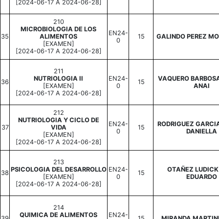
[2024-06-17 A 2024-06-28]
210
MICROBIOLOGIA DE LOS
EN24-
35
ALIMENTOS
15
GALINDO PEREZ MO
0
[EXAMEN]
[2024-06-17 A 2024-06-28]
211
NUTRIOLOGIA II
EN24-
VAQUERO BARBOSA
36
15
[EXAMEN]
0
ANAI
[2024-06-17 A 2024-06-28]
212
NUTRIOLOGIA Y CICLO DE
EN24-
RODRIGUEZ GARCI
37
VIDA
15
0
DANIELLA
[EXAMEN]
[2024-06-17 A 2024-06-28]
213
PSICOLOGIA DEL DESARROLLO
EN24-
OTAÑEZ LUDICK
38
15
[EXAMEN]
0
EDUARDO
[2024-06-17 A 2024-06-28]
214
QUIMICA DE ALIMENTOS
EN24-
39
15
MIRANDA MARTINE