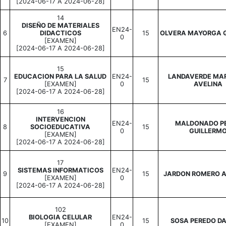
[2024-06-17 A 2024-06-28]
14
DISEÑO DE MATERIALES
EN24-
6
DIDACTICOS
15
OLVERA MAYORGA 
0
[EXAMEN]
[2024-06-17 A 2024-06-28]
15
EDUCACION PARA LA SALUD
EN24-
LANDAVERDE MA
7
15
[EXAMEN]
0
AVELINA
[2024-06-17 A 2024-06-28]
16
INTERVENCION
EN24-
MALDONADO P
8
SOCIOEDUCATIVA
15
0
GUILLERM
[EXAMEN]
[2024-06-17 A 2024-06-28]
17
SISTEMAS INFORMATICOS
EN24-
9
15
JARDON ROMERO 
[EXAMEN]
0
[2024-06-17 A 2024-06-28]
102
BIOLOGIA CELULAR
EN24-
10
15
SOSA PEREDO DA
[EXAMEN]
0