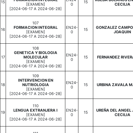
15
15
[EXAMEN]
0
CECILIA
[2024-06-17 A 2024-06-28]
107
FORMACION INTEGRAL
EN24-
GONZALEZ CAMPO
16
15
[EXAMEN]
0
JOAQUIN
[2024-06-17 A 2024-06-28]
108
GENETICA Y BIOLOGIA
EN24-
17
MOLECULAR
15
FERNANDEZ RIVE
0
[EXAMEN]
[2024-06-17 A 2024-06-28]
109
INTERVENCION EN
EN24-
18
NUTRIOLOGIA
15
URBINA ZAVALA 
0
[EXAMEN]
[2024-06-17 A 2024-06-28]
110
LENGUA EXTRANJERA I
EN24-
UREÑA DEL ANGEL 
19
15
[EXAMEN]
0
CECILIA
[2024-06-17 A 2024-06-28]