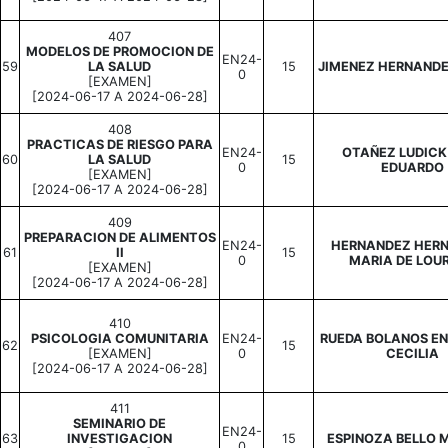
407
MODELOS DE PROMOCION DE
EN24-
59
LA SALUD
15
JIMENEZ HERNAND
0
[EXAMEN]
[2024-06-17 A 2024-06-28]
408
PRACTICAS DE RIESGO PARA
EN24-
OTAÑEZ LUDICK
60
LA SALUD
15
0
EDUARDO
[EXAMEN]
[2024-06-17 A 2024-06-28]
409
PREPARACION DE ALIMENTOS
EN24-
HERNANDEZ HER
61
II
15
0
MARIA DE LOU
[EXAMEN]
[2024-06-17 A 2024-06-28]
410
PSICOLOGIA COMUNITARIA
EN24-
RUEDA BOLANOS E
62
15
[EXAMEN]
0
CECILIA
[2024-06-17 A 2024-06-28]
411
SEMINARIO DE
EN24-
63
INVESTIGACION
15
ESPINOZA BELLO
0