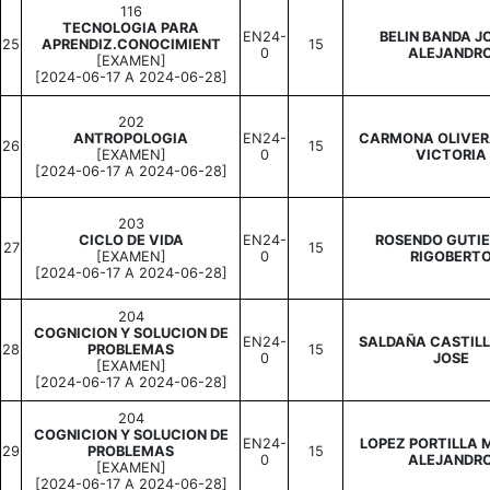
116
TECNOLOGIA PARA
EN24-
BELIN BANDA J
25
APRENDIZ.CONOCIMIENT
15
0
ALEJANDR
[EXAMEN]
[2024-06-17 A 2024-06-28]
202
ANTROPOLOGIA
EN24-
CARMONA OLIVER
26
15
[EXAMEN]
0
VICTORIA
[2024-06-17 A 2024-06-28]
203
CICLO DE VIDA
EN24-
ROSENDO GUTI
27
15
[EXAMEN]
0
RIGOBERT
[2024-06-17 A 2024-06-28]
204
COGNICION Y SOLUCION DE
EN24-
SALDAÑA CASTILL
28
PROBLEMAS
15
0
JOSE
[EXAMEN]
[2024-06-17 A 2024-06-28]
204
COGNICION Y SOLUCION DE
EN24-
LOPEZ PORTILLA 
29
PROBLEMAS
15
0
ALEJANDR
[EXAMEN]
[2024-06-17 A 2024-06-28]