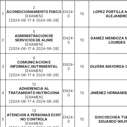
2
ACONDICIONAMIENTO FISICO
EN24-
LOPEZ PORTILLA 
1
15
[EXAMEN]
0
ALEJANDR
[2024-06-17 A 2024-06-28]
5
ADMINISTRACION DE
EN24-
GAMEZ MENDOZA M
2
SERVICIOS DE ALIME
15
0
LOURDES
[EXAMEN]
[2024-06-17 A 2024-06-28]
6
COMUNICACION E
EN24-
3
INFORMAC.NUTRIMENTAL
15
OLVERA MAYORGA 
0
[EXAMEN]
[2024-06-17 A 2024-06-28]
12
ADHERENCIA AL
EN24-
4
TRATAMIENTO NUTRICIONA
15
JIMENEZ HERNAND
0
[EXAMEN]
[2024-06-17 A 2024-06-28]
13
ATENCION A PERSONAS ECNT
EN24-
GOICOECHEA TU
5
NO CONTROLA
15
0
EDUARDO WILF
[EXAMEN]